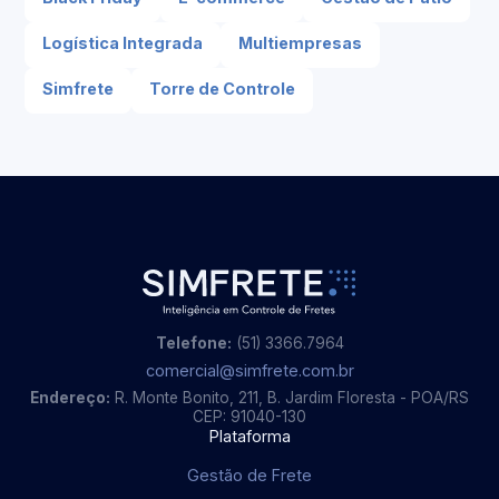
Logística Integrada
Multiempresas
Simfrete
Torre de Controle
Telefone:
(51) 3366.7964
comercial@simfrete.com.br
Endereço:
R. Monte Bonito, 211, B. Jardim Floresta - POA/RS
CEP: 91040-130
Plataforma
Gestão de Frete