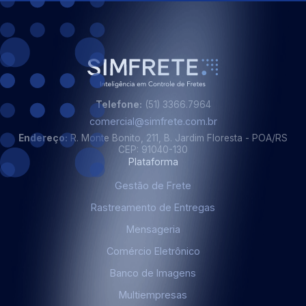
Telefone:
(51) 3366.7964
comercial@simfrete.com.br
Endereço:
R. Monte Bonito, 211, B. Jardim Floresta - POA/RS
CEP: 91040-130
Plataforma
Gestão de Frete
Rastreamento de Entregas
Mensageria
Comércio Eletrônico
Banco de Imagens
Multiempresas