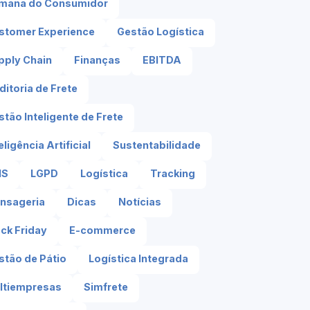
mana do Consumidor
stomer Experience
Gestão Logística
pply Chain
Finanças
EBITDA
ditoria de Frete
tão Inteligente de Frete
eligência Artificial
Sustentabilidade
MS
LGPD
Logística
Tracking
nsageria
Dicas
Notícias
ack Friday
E-commerce
stão de Pátio
Logística Integrada
ltiempresas
Simfrete