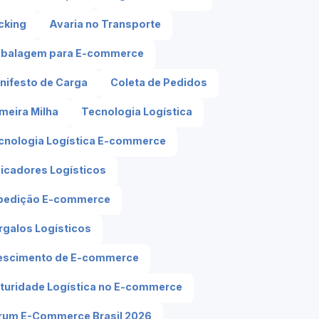
cking
Avaria no Transporte
balagem para E-commerce
nifesto de Carga
Coleta de Pedidos
imeira Milha
Tecnologia Logística
cnologia Logística E-commerce
dicadores Logísticos
pedição E-commerce
rgalos Logísticos
escimento de E-commerce
turidade Logística no E-commerce
rum E-Commerce Brasil 2026