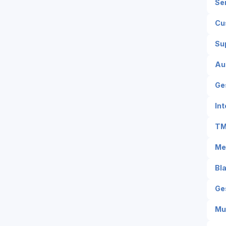
Se
Cu
Su
Au
Ges
Int
T
Me
Bl
Ge
Mu