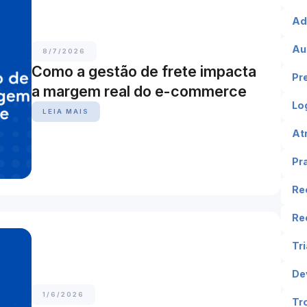
Ad
Au
8/7/2026
Como a gestão de frete impacta
Pr
a margem real do e-commerce
Log
LEIA MAIS
At
Pr
Re
Re
Tr
De
1/6/2026
Tr