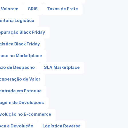
 Valorem
GRIS
Taxas de Frete
ditoria Logística
eparação Black Friday
ística Black Friday
raso no Marketplace
azo de Despacho
SLA Marketplace
cuperação de Valor
entrada em Estoque
iagem de Devoluções
volução no E-commerce
oca e Devolução
Logística Reversa