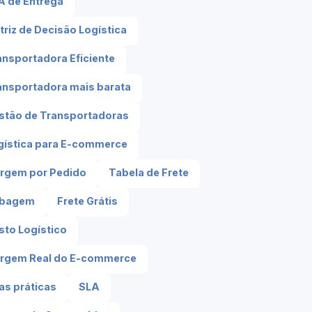
A de Entrega
triz de Decisão Logística
ansportadora Eficiente
ansportadora mais barata
stão de Transportadoras
gística para E-commerce
rgem por Pedido
Tabela de Frete
bagem
Frete Grátis
sto Logístico
rgem Real do E-commerce
as práticas
SLA