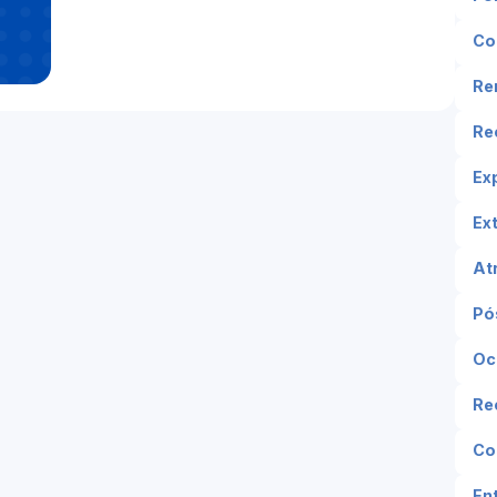
Co
Re
Re
Ex
Ex
At
Pó
Oc
Re
Co
En