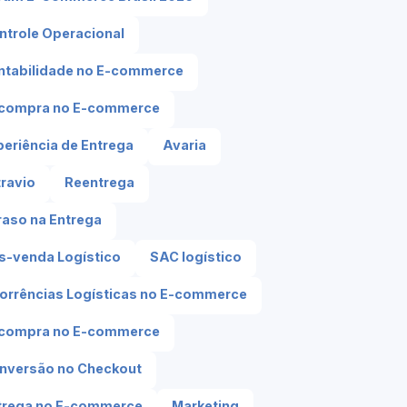
ntrole Operacional
ntabilidade no E-commerce
compra no E-commerce
periência de Entrega
Avaria
travio
Reentrega
raso na Entrega
s-venda Logístico
SAC logístico
orrências Logísticas no E-commerce
compra no E-commerce
nversão no Checkout
trega no E-commerce
Marketing