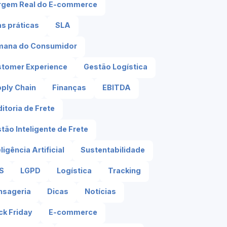
rgem Real do E-commerce
s práticas
SLA
mana do Consumidor
tomer Experience
Gestão Logística
ply Chain
Finanças
EBITDA
itoria de Frete
tão Inteligente de Frete
eligência Artificial
Sustentabilidade
S
LGPD
Logística
Tracking
nsageria
Dicas
Notícias
ck Friday
E-commerce