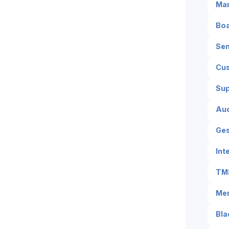
Ma
Boa
Se
Cus
Sup
Aud
Ges
Int
TM
Me
Bla