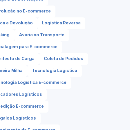
volução no E-commerce
ca e Devolução
Logística Reversa
king
Avaria no Transporte
balagem para E-commerce
ifesto de Carga
Coleta de Pedidos
meira Milha
Tecnologia Logística
nologia Logística E-commerce
icadores Logísticos
pedição E-commerce
galos Logísticos
escimento de E-commerce