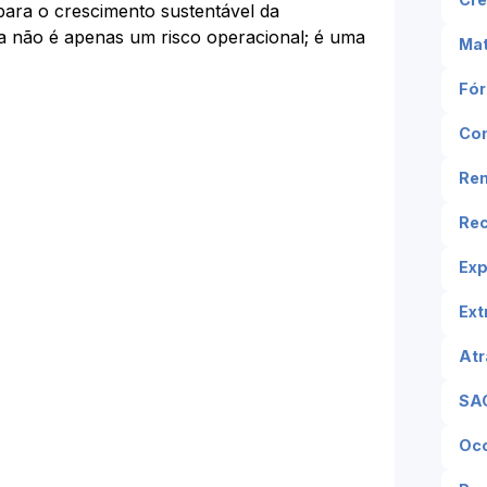
epara o crescimento sustentável da
ia não é apenas um risco operacional; é uma
Mat
Fór
Con
Ren
Re
Exp
Ext
Atr
SAC
Oco