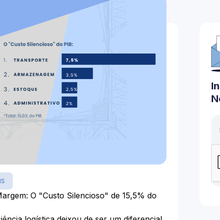
I
N
MS
Margem: O "Custo Silencioso" de 15,5% do
ência logística deixou de ser um diferencial