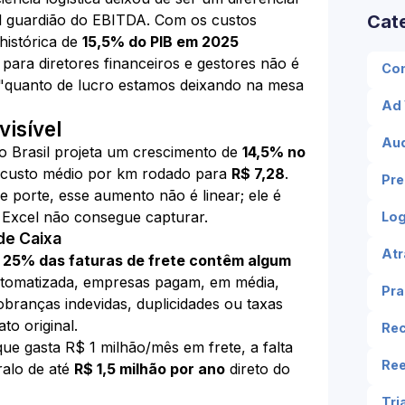
al guardião do EBITDA. Com os custos
Cat
 histórica de
15,5% do PIB em 2025
para diretores financeiros e gestores não é
Con
 "quanto de lucro estamos deixando na mesa
Ad
visível
Aud
o Brasil projeta um crescimento de
14,5% no
o custo médio por km rodado para
R$ 7,28
.
Pre
porte, esse aumento não é linear; ele é
o Excel não consegue capturar.
Log
de Caixa
Atr
e
25% das faturas de frete contêm algum
tomatizada, empresas pagam, em média,
Pra
branças indevidas, duplicidades ou taxas
to original.
Rec
 gasta R$ 1 milhão/mês em frete, a falta
Ree
ralo de até
R$ 1,5 milhão por ano
direto do
Tri