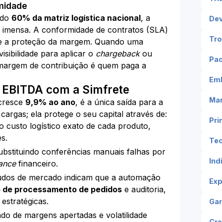
midade
ndo
60% da matriz logística nacional
, a
De
 é imensa. A conformidade de contratos (SLA)
Tro
re a proteção da margem. Quando uma
isibilidade para aplicar o
chargeback
ou
Pac
margem de contribuição é quem paga a
Em
EBITDA com a Simfrete
Man
 cresce
9,9% ao ano
, é a única saída para a
rgas; ela protege o seu capital através de:
Pri
 custo logístico exato de cada produto,
es.
Tec
bstituindo conferências manuais falhas por
Ind
ance
financeiro.
dos de mercado indicam que a automação
Ex
 de processamento de pedidos
e auditoria,
estratégicas.
Gar
 de margens apertadas e volatilidade
Cr