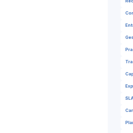
Re
Con
Ent
Ge
Pra
Tra
Cap
Ex
SLA
Ca
Pla