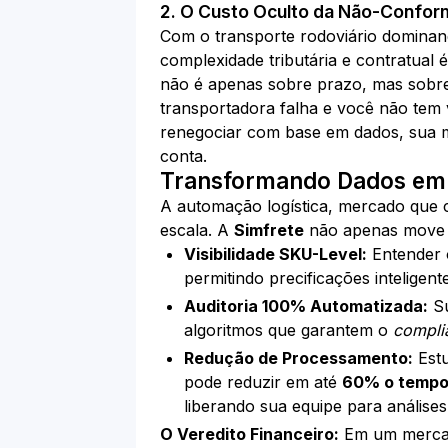
2. O Custo Oculto da Não-Confor
Com o transporte rodoviário domina
complexidade tributária e contratual
não é apenas sobre prazo, mas sob
transportadora falha e você não tem v
renegociar com base em dados, sua 
conta.
Transformando Dados em 
A automação logística, mercado que
escala. A
Simfrete
não apenas move ca
Visibilidade SKU-Level:
Entender o
permitindo precificações inteligent
Auditoria 100% Automatizada:
Su
algoritmos que garantem o
compli
Redução de Processamento:
Estu
pode reduzir em até
60% o tempo
liberando sua equipe para análises 
O Veredito Financeiro:
Em um mercado