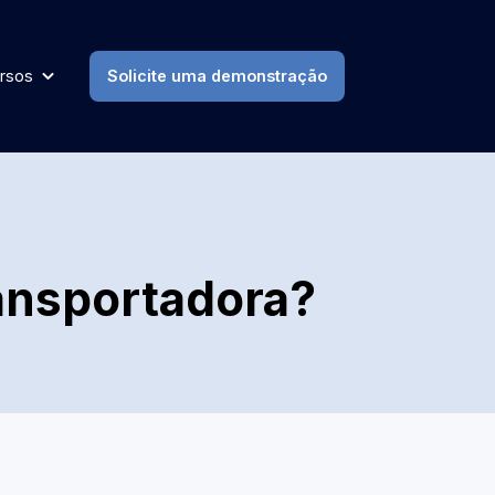
rsos
Solicite uma demonstração
ansportadora?